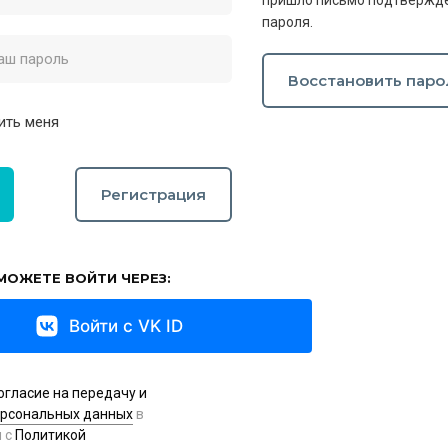
пришло письмо подтвержде
пароля.
Восстановить паро
ить меня
Регистрация
МОЖЕТЕ ВОЙТИ ЧЕРЕЗ:
Войти с VK ID
огласие на передачу и
ерсональных данных
в
и с
Политикой