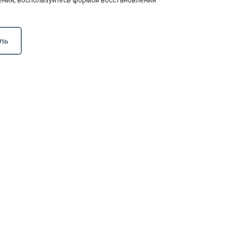
ния, воспользуйтесь формой восстановления
ль