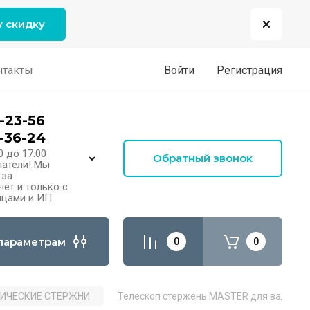
у скидку
нтакты
Войти
Регистрация
-23-56
-36-24
0 до 17:00
Обратный звонок
атели! Мы
 за
ет и только с
цами и ИП.
параметрам
0
0
ИЧЕСКИЕ СТЕРЖНИ
Телескоп стержень MASTER для валиков 