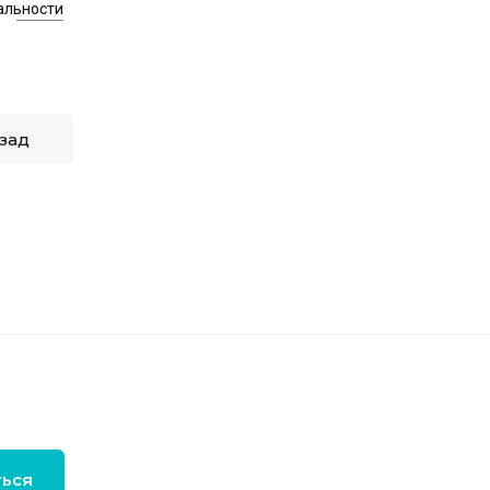
альности
зад
ться