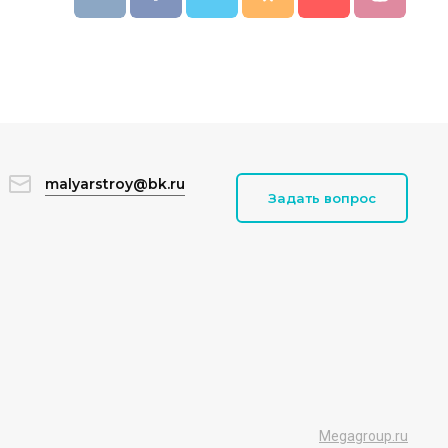
malyarstroy@bk.ru
Задать вопрос
Megagroup.ru