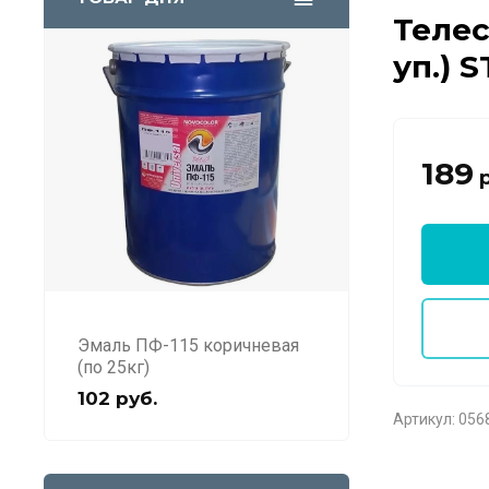
Телес
уп.) 
189
р
Эмаль ПФ-115 коричневая
(по 25кг)
102
руб.
Артикул:
0568