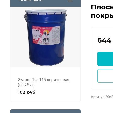
Плоск
покр
644
Эмаль ПФ-115 коричневая
(по 25кг)
102
руб.
Артикул:
904