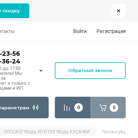
у скидку
нтакты
Войти
Регистрация
-23-56
-36-24
0 до 17:00
Обратный звонок
атели! Мы
 за
ет и только с
цами и ИП.
параметрам
0
0
ПЛОСКОГУБЦЫ, КРУГЛОГУБЦЫ, КУСАЧКИ
Плоскогубцы 160