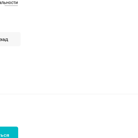
альности
зад
ться