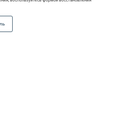
ния, воспользуйтесь формой восстановления
ль