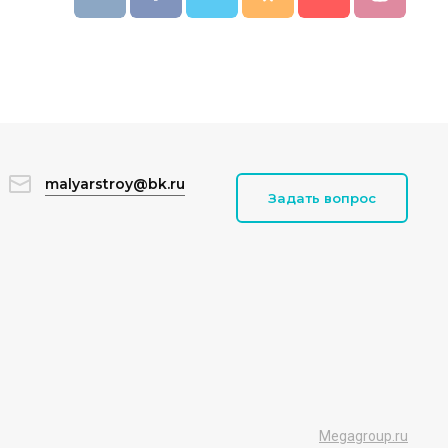
malyarstroy@bk.ru
Задать вопрос
Megagroup.ru