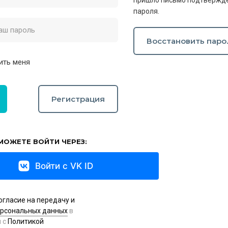
пришло письмо подтвержде
пароля.
Восстановить паро
ить меня
Регистрация
МОЖЕТЕ ВОЙТИ ЧЕРЕЗ:
Войти с VK ID
огласие на передачу и
ерсональных данных
в
и с
Политикой