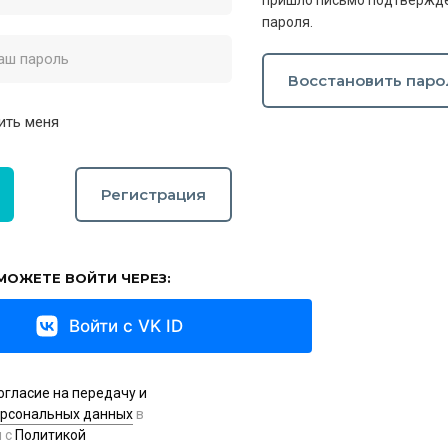
пришло письмо подтвержде
пароля.
Восстановить паро
ить меня
Регистрация
МОЖЕТЕ ВОЙТИ ЧЕРЕЗ:
Войти с VK ID
огласие на передачу и
ерсональных данных
в
и с
Политикой