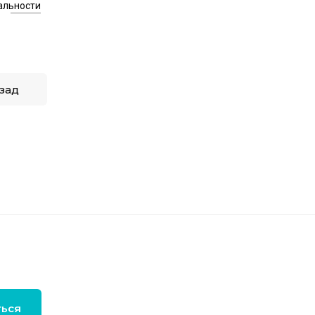
альности
зад
ться