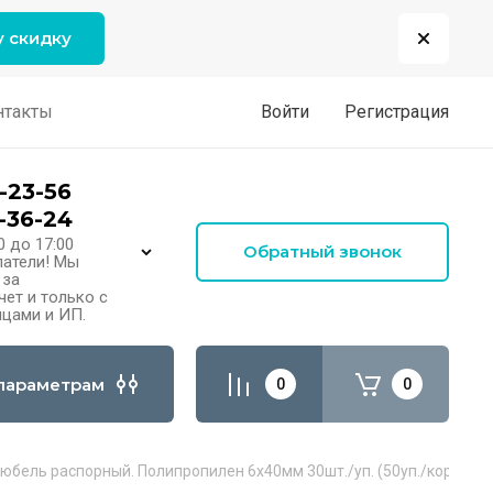
у скидку
нтакты
Войти
Регистрация
-23-56
-36-24
0 до 17:00
Обратный звонок
атели! Мы
 за
ет и только с
цами и ИП.
параметрам
0
0
юбель распорный. Полипропилен 6х40мм 30шт./уп. (50уп./кор.) ЗУ