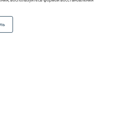
ния, воспользуйтесь формой восстановления
ль