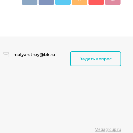
malyarstroy@bk.ru
Задать вопрос
Megagroup.ru