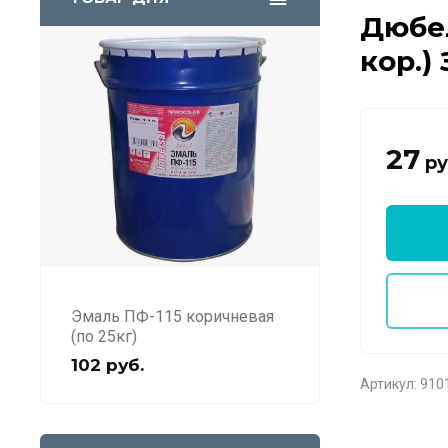
Дюбел
кор.)
27
ру
Эмаль ПФ-115 коричневая
(по 25кг)
102
руб.
Артикул:
910